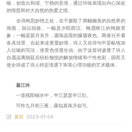
喻，创造出和谐、宁静的意境，通过吟咏表现出内心深处
的情思和对大自然的热爱之情。
全诗构思妙绝之处，在于摄取了两幅幽美的自然界的
画面，加以组接。一幅是夕阳西沉、晚霞映江的绚丽景
象；一幅是新月东升，露珠晶莹的朦胧夜色。两者分开看
各具佳景，合起来读更显妙境，诗人又在诗句中妥帖地加
入比喻的写法，使景色倍显生动。由于这首诗渗透了诗人
自愿远离朝廷后轻松愉悦的解放情绪和个性色彩，因而又
使全诗成了诗人特定境遇下审美心理功能的艺术载体。
暮江吟
一道残阳铺水中，半江瑟瑟半江红。
可怜九月初三夜，露似真珠月似弓。
夏陌
2023-01-04