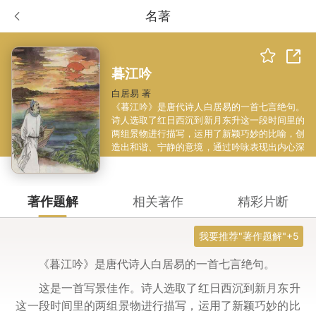
名著
暮江吟
白居易 著
《暮江吟》是唐代诗人白居易的一首七言绝句。
诗人选取了红日西沉到新月东升这一段时间里的
两组景物进行描写，运用了新颖巧妙的比喻，创
造出和谐、宁静的意境，通过吟咏表现出内心深
处的情思和对大自然的热爱之情。
著作题解
相关著作
精彩片断
我要推荐"著作题解"+5
《暮江吟》是唐代诗人白居易的一首七言绝句。
这是一首写景佳作。诗人选取了红日西沉到新月东升
这一段时间里的两组景物进行描写，运用了新颖巧妙的比