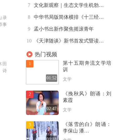
7
文化新观察｜生态文学生机勃…
8
中华书局版简体横排《十三经…
山录
师事
9
孟小书出新作聚焦摇滚青年
10
《天津随谈》新书首发式暨读…
热门视频
第十五期奔流文学培
1
木田
训
、诗
01:52
文学
《挽秋风》朗诵：刘
2
素霞
02:47
文学
《落雪的白》朗诵：
3
李保山 潘…
01:18