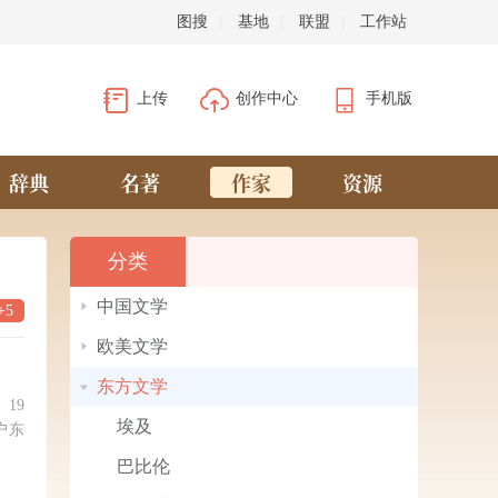
图搜
|
基地
|
联盟
|
工作站
上传
创作中心
手机版
辞典
名著
作家
资源
分类
中国文学
+5
欧美文学
东方文学
19
埃及
户东
巴比伦