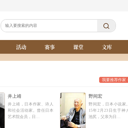
活动
赛事
课堂
文库
我要推荐作家 
井上靖
野间宏
井上靖，日本作家、诗人
野间宏，日本小说家。
和社会活动家。曾任日本
15年2月23日生于神
艺术院会员，日…
池尻，父亲为日…