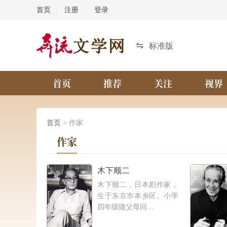
首页
|
注册
|
登录
标准版
首页
推荐
关注
视界
首页
> 作家
作家
木下顺二
木下顺二，日本剧作家，
生于东京市本乡区。小学
四年级随父母回…