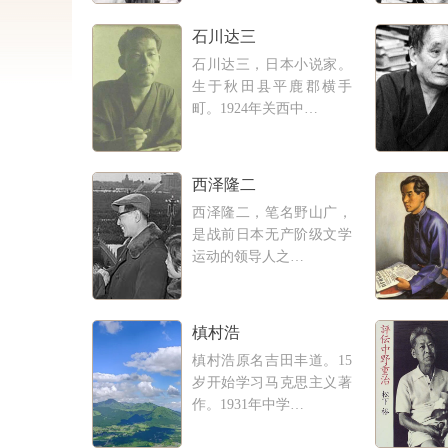
石川达三
石川达三，日本小说家。
生于秋田县平鹿郡横手
町。1924年关西中…
西泽隆二
西泽隆二，笔名野山广，
是战前日本无产阶级文学
运动的领导人之…
槙村浩
槙村浩原名吉田丰道。15
岁开始学习马克思主义著
作。1931年中学…