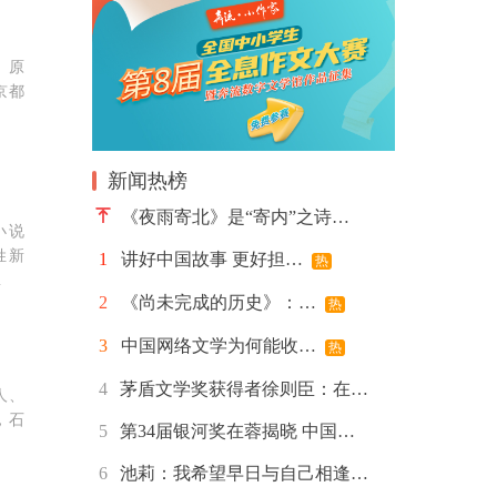
。原
京都
新闻热榜
《夜雨寄北》是“寄内”之诗…
小说
姓新
1
讲好中国故事 更好担…
热
…
2
《尚未完成的历史》：…
热
3
中国网络文学为何能收…
热
4
茅盾文学奖获得者徐则臣：在…
人、
，石
5
第34届银河奖在蓉揭晓 中国…
6
池莉：我希望早日与自己相逢…