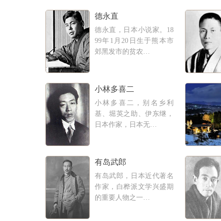
德永直
德永直，日本小说家。18
99年1月20日生于熊本市
郊黑发市的贫农…
小林多喜二
小林多喜二，别名乡利
基、堀英之助、伊东继，
日本作家，日本无…
有岛武郎
有岛武郎，日本近代著名
作家，白桦派文学兴盛期
的重要人物之一…