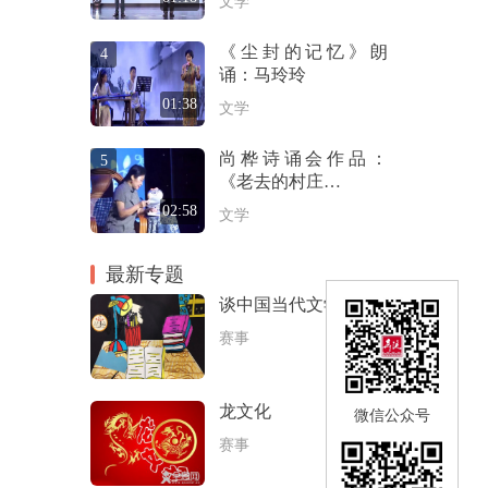
文学
《尘封的记忆》朗
4
诵：马玲玲
01:38
文学
尚桦诗诵会作品：
5
《老去的村庄…
02:58
文学
最新专题
谈中国当代文学
赛事
龙文化
微信公众号
赛事