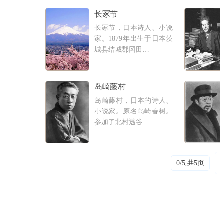
长冢节
长冢节，日本诗人、小说
家。1879年出生于日本茨
城县结城郡冈田…
岛崎藤村
岛崎藤村，日本的诗人、
小说家。原名岛崎春树。
参加了北村透谷…
0/5,共5页