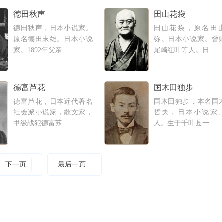
德田秋声
田山花袋
德田秋声，日本小说家。
田山花袋，原名田
原名德田末雄。日本小说
弥。日本小说家。曾
家。1892年父亲…
尾崎红叶等人。日…
德富芦花
国木田独步
德富芦花，日本近代著名
国木田独步，本名国
社会派小说家，散文家，
哲夫，日本小说家
甲级战犯德富苏…
人。生于千叶县一…
下一页
最后一页