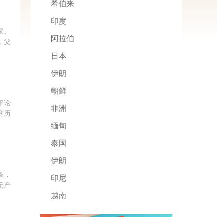
希伯来
印度
家、
阿拉伯
，父
日本
伊朗
朝鲜
评论
非洲
庭历
缅甸
泰国
伊朗
条，
印尼
无产
越南