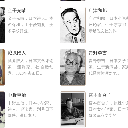
金子光晴
广津和郎
金子光晴，日本诗人。本
广津和郎，日本小说
名保和，生于爱知县，美
评论家。生于东京都
术学校肄业。1…
亲是砚友社的作…
藏原惟人
青野季吉
藏原惟人，日本文艺评论
青野季吉，日本文学
家、翻译家、社会活动
家。生于新潟县，家
家。1928年参加日…
代经营佐渡岛地…
中野重治
宫本百合子
中野重治，日本小说家、
宫本百合子，原姓中
诗人、评论家。别号日下
日本女小说家、日本
部铁。是日本无…
阶级革命文学的…