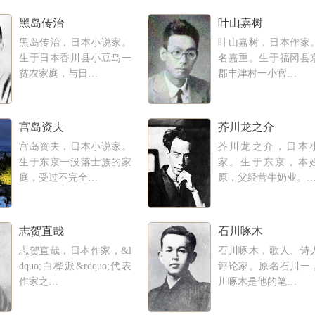
黑岛传治
叶山嘉树
黑岛传治，日本小说家。
叶山嘉树，日本作家
生于日本香川县小豆岛一
名嘉重。生于福冈县
贫农家庭，与日…
郡丰津村一小官…
宫岛资夫
芥川龙之介
宫岛资夫，日本小说家。
芥川龙之介，日本
生于东京一没落士族的家
家。生于东京，本
庭，受过不完全…
原，父经营牛奶业。
志贺直哉
石川啄木
志贺直哉，日本作家，&l
石川啄木，歌人、诗
dquo;白桦派&rdquo;代表
评论家。原名石川一
作家之…
川啄木是他的笔…