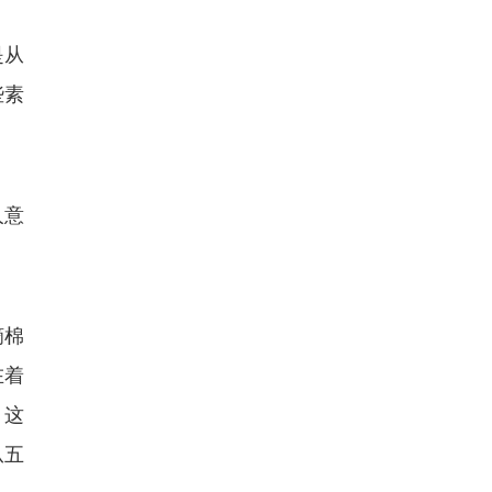
是从
些素
人意
摘棉
在着
，这
从五