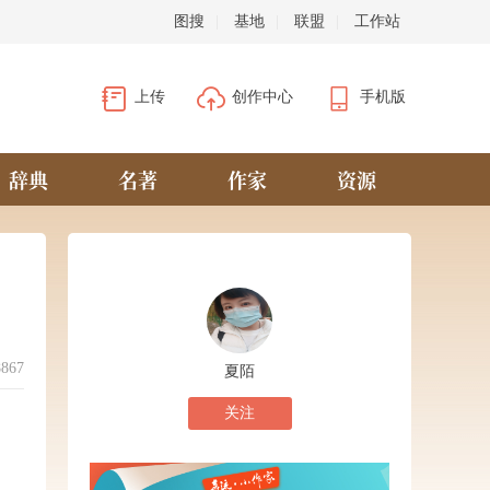
图搜
|
基地
|
联盟
|
工作站
上传
创作中心
手机版
辞典
名著
作家
资源
8867
夏陌
关注