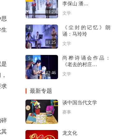
李保山 潘…
01:23
文学
种思
《尘封的记忆》朗
4
学生
诵：马玲玲
01:25
文学
尚桦诗诵会作品：
5
就是
《老去的村庄…
02:46
文学
习，
要求
最新专题
谈中国当代文学
赛事
的碎
尤其
龙文化