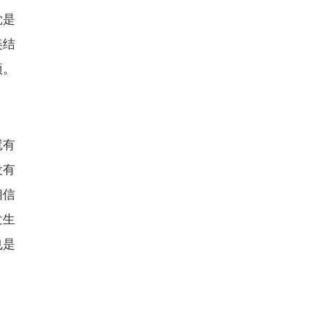
觉是
美结
颂。
就有
没有
相信
发生
也是