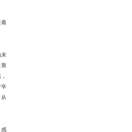
在着
为末
友善
然，
皆辛
。从
，感