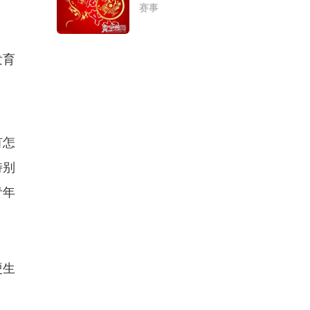
赛事
发育
有怎
特别
青年
硬生