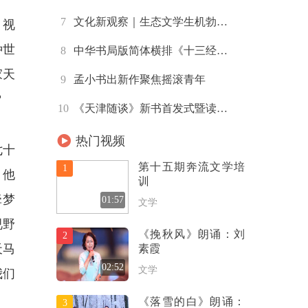
7
文化新观察｜生态文学生机勃…
，视
种世
8
中华书局版简体横排《十三经…
家天
9
孟小书出新作聚焦摇滚青年
？
10
《天津随谈》新书首发式暨读…
热门视频
七十
第十五期奔流文学培
1
。他
训
牵梦
01:57
文学
视野
《挽秋风》朗诵：刘
2
天马
素霞
02:52
文学
我们
《落雪的白》朗诵：
3