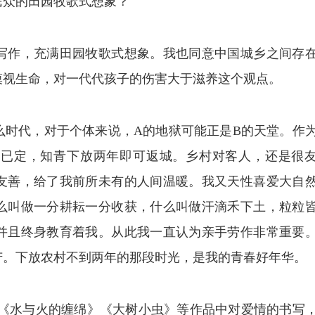
民众的田园牧歌式想象？
写作，充满田园牧歌式想象。我也同意中国城乡之间存
漠视生命，对一代代孩子的伤害大于滋养这个观点。
么时代，对于个体来说，A的地狱可能正是B的天堂。作
政已定，知青下放两年即可返城。乡村对客人，还是很
友善，给了我前所未有的人间温暖。我又天性喜爱大自
么叫做一分耕耘一分收获，什么叫做汗滴禾下土，粒粒
，并且终身教育着我。从此我一直认为亲手劳作非常重要
苦。下放农村不到两年的那段时光，是我的青春好年华。
》《水与火的缠绵》《大树小虫》等作品中对爱情的书写