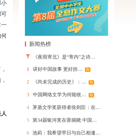
部小
都可
坊一
如何
新闻热榜
《夜雨寄北》是“寄内”之诗…
了，
1
讲好中国故事 更好担…
热
悟，
2
《尚未完成的历史》：…
热
3
中国网络文学为何能收…
热
4
茅盾文学奖获得者徐则臣：在…
是人
5
第34届银河奖在蓉揭晓 中国…
6
池莉：我希望早日与自己相逢…