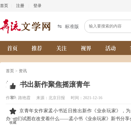
首页
|
注册
|
登录
标准版
首页
推荐
关注
视界
活动
首页
>
资讯
孟小书出新作聚焦摇滚青年
523
作者：路艳霞 来源：北京日报 时间：2021-12-16
北京青年女作家孟小书近日推出新作《业余玩家》，为
办“他们试图在改变着什么——孟小书《业余玩家》新书分享
收藏