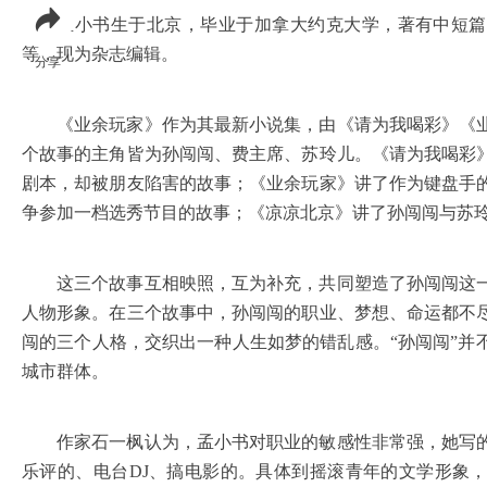
孟小书生于北京，毕业于加拿大约克大学，著有中短篇
等，现为杂志编辑。
分享
《业余玩家》作为其最新小说集，由《请为我喝彩》《业
个故事的主角皆为孙闯闯、费主席、苏玲儿。《请为我喝彩
剧本，却被朋友陷害的故事；《业余玩家》讲了作为键盘手
争参加一档选秀节目的故事；《凉凉北京》讲了孙闯闯与苏
这三个故事互相映照，互为补充，共同塑造了孙闯闯这一
人物形象。在三个故事中，孙闯闯的职业、梦想、命运都不
闯的三个人格，交织出一种人生如梦的错乱感。“孙闯闯”并
城市群体。
作家石一枫认为，孟小书对职业的敏感性非常强，她写的
乐评的、电台DJ、搞电影的。具体到摇滚青年的文学形象