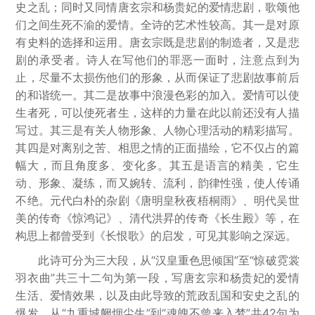
史之乱；同时又同情唐玄宗和杨贵妃的爱情悲剧，歌颂他
们之间生死不渝的爱情。全诗的艺术性较高。其一是对原
有史料的选择和运用。唐玄宗既是悲剧的制造者，又是悲
剧的承受者。诗人在写他们的罪恶一面时，注意点到为
止，尽量不太损伤他们的形象，从而保证了悲剧故事前后
的和谐统一。其二是故事中浪漫色彩的加入。爱情可以使
生者死，可以使死者生，这样的力量在此以前还没有人描
写过。其三是有关人物形象、人物心理活动的精彩描写。
其四是对离别之苦、相思之情的正面描绘，它不仅占的篇
幅大，而且角度多、变化多。其五是语言的精美，它生
动、形象、凝练，而又婉转、流利，韵律性强，使人传诵
不绝。元代白朴的杂剧《唐明皇秋夜梧桐雨》、明代吴世
美的传奇《惊鸿记》、清代洪昇的传奇《长生殿》等，在
构思上都曾受到《长恨歌》的启发，可见其影响之深远。
此诗可分为三大段，从“汉皇重色思倾国”至“惊破霓裳
羽衣曲”共三十二句为第一段，写唐玄宗和杨贵妃的爱情
生活、爱情效果，以及由此导致的荒政乱国和安史之乱的
爆发。从“九重城阙烟尘生”到“魂魄不曾来入梦”共42句为