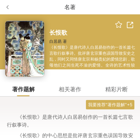
名著
长恨歌
白居易 著
《长恨歌》是唐代诗人白居易创作的一首长篇七
言歌行叙事诗。批评唐玄宗重色误国导致安史之
乱，同时又同情唐玄宗和杨贵妃的爱情悲剧，歌
颂他们之间生死不渝的爱情。全诗的艺术性较
高，影响深远。
著作题解
相关著作
精彩片断
我要推荐"著作题解"+5
《长恨歌》是唐代诗人白居易创作的一首长篇七言歌
行叙事诗。
《长恨歌》的中心思想是批评唐玄宗重色误国导致安