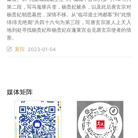
第二段，写马嵬驿兵变，杨贵妃被杀，以及此后唐玄宗对
杨贵妃朝思暮想，深情不移。从“临邛道士鸿都客”到“此恨
绵绵无绝期”共四十六句为第三段，写唐玄宗派人上天入
地到处寻找杨贵妃和杨贵妃在蓬莱宫会见唐玄宗使者的情
形。
夏陌
2023-01-04
媒体矩阵