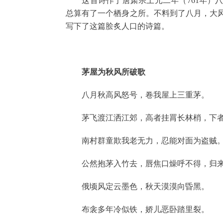
这首诗作于唐肃宗上元二年（761年）八
总算有了一个栖身之所。不料到了八月，大
写下了这篇脍炙人口的诗篇。
茅屋为秋风所破歌
八月秋高风怒号，卷我屋上三重茅。
茅飞渡江洒江郊，高者挂罥长林梢，下者
南村群童欺我老无力，忍能对面为盗贼
公然抱茅入竹去，唇焦口燥呼不得，归来
俄顷风定云墨色，秋天漠漠向昏黑。
布衾多年冷似铁，娇儿恶卧踏里裂。