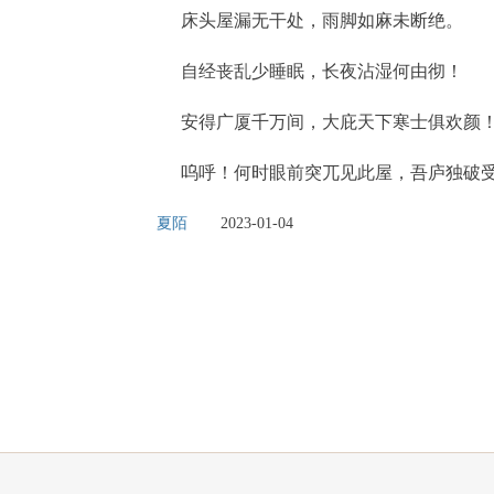
床头屋漏无干处，雨脚如麻未断绝。
自经丧乱少睡眠，长夜沾湿何由彻！
安得广厦千万间，大庇天下寒士俱欢颜！
呜呼！何时眼前突兀见此屋，吾庐独破受
夏陌
2023-01-04