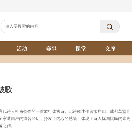
活动
赛事
课堂
文库
破歌
唐代诗人杜甫创作的一首歌行体古诗。此诗叙述作者旅居四川成都草堂期
全家遭雨淋的痛苦经历，抒发了内心的感慨，体现了诗人忧国忧民的崇高
范之作。