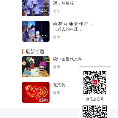
诵：马玲玲
02:51
文学
尚桦诗诵会作品：
5
《老去的村庄…
02:22
文学
最新专题
谈中国当代文学
赛事
龙文化
赛事
微信公众号