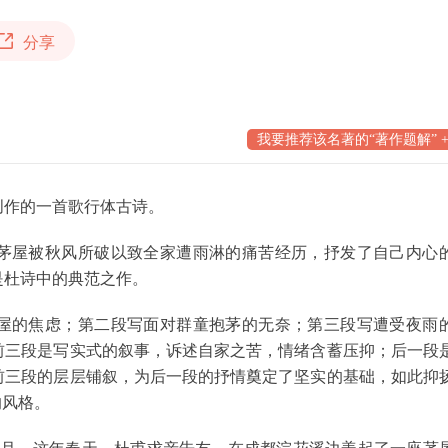
分享
我要推荐该名著的“著作题解” +
作的一首歌行体古诗。
屋被秋风所破以致全家遭雨淋的痛苦经历，抒发了自己内心
是杜诗中的典范之作。
的焦虑；第二段写面对群童抱茅的无奈；第三段写遭受夜雨
前三段是写实式的叙事，诉述自家之苦，情绪含蓄压抑；后一段
前三段的层层铺叙，为后一段的抒情奠定了坚实的基础，如此抑
的风格。