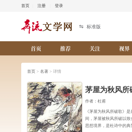
首页
|
注册
|
登录
标准版
首页
推荐
关注
视界
首页
>
名著
> 详情
茅屋为秋风所
作者：杜甫
《茅屋为秋风所破歌》是
间，茅屋被秋风所破以致
思想境界，是杜诗中的典