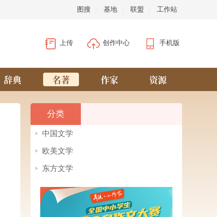
图搜
|
基地
|
联盟
|
工作站
上传
创作中心
手机版
辞典
名著
作家
资源
分类
中国文学
欧美文学
东方文学