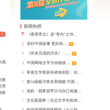
新闻热榜
《夜雨寄北》是“寄内”之诗…
 5
1
讲好中国故事 更好担…
热
2
《尚未完成的历史》：…
热
的感
3
中国网络文学为何能收…
热
4
茅盾文学奖获得者徐则臣：在…
的痛
5
第34届银河奖在蓉揭晓 中国…
是理
6
池莉：我希望早日与自己相逢…
扬曲
7
文化新观察｜生态文学生机勃…
8
中华书局版简体横排《十三经…