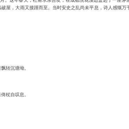
月。这年春天，杜甫求亲告友，在成都浣花溪边盖起了一座茅
风破屋，大雨又接踵而至。当时安史之乱尚未平息，诗人感慨万
飘转沉塘坳。
。
倚杖自叹息。