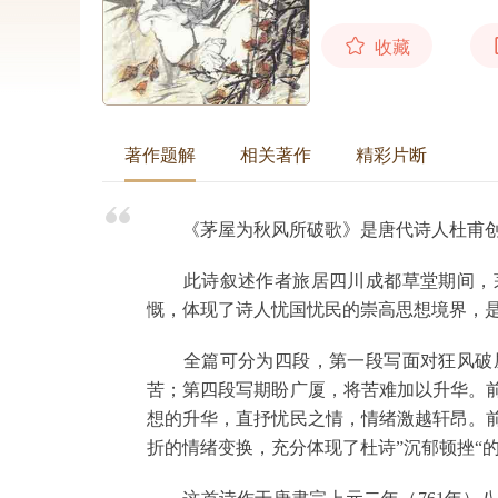
收藏
著作题解
相关著作
精彩片断
《茅屋为秋风所破歌》是唐代诗人杜甫创
此诗叙述作者旅居四川成都草堂期间，茅
慨，体现了诗人忧国忧民的崇高思想境界，
全篇可分为四段，第一段写面对狂风破屋
苦；第四段写期盼广厦，将苦难加以升华。
想的升华，直抒忧民之情，情绪激越轩昂。
折的情绪变换，充分体现了杜诗”沉郁顿挫“