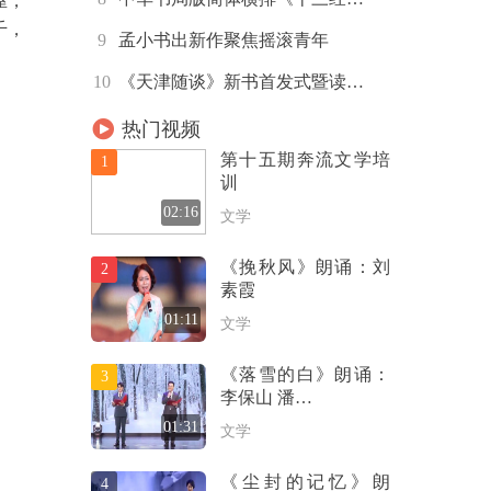
屋，
千，
9
孟小书出新作聚焦摇滚青年
10
《天津随谈》新书首发式暨读…
热门视频
第十五期奔流文学培
1
训
02:16
文学
《挽秋风》朗诵：刘
2
素霞
01:11
文学
《落雪的白》朗诵：
3
李保山 潘…
01:31
文学
《尘封的记忆》朗
4