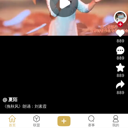
889
889
889
889
@ 夏陌
《挽秋风》朗诵：刘素霞
首页
联盟
赛事
我的